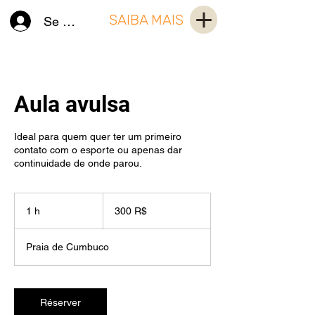
SAIBA MAIS
Se connecter
Aula avulsa
Ideal para quem quer ter um primeiro
contato com o esporte ou apenas dar
continuidade de onde parou.
300
réals
1 h
1
300 R$
brésiliens
Praia de Cumbuco
Réserver