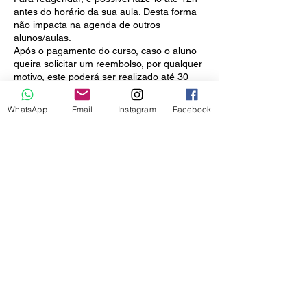
antes do horário da sua aula. Desta forma
não impacta na agenda de outros
alunos/aulas.
Após o pagamento do curso, caso o aluno
queira solicitar um reembolso, por qualquer
motivo, este poderá ser realizado até 30
dias após a data da compra. Depois deste
período, não será mais possível solicitar o
WhatsApp
Email
Instagram
Facebook
reembolso.
O curso ou aula poderá ser realizado no
período de até 1 ano da data da compra.
As aulas poderão ser canceladas ou
reagendadas de acordo com a previsão do
tempo. Caso você não consiga concluir o
pacote completo devido à mau tempo, suas
aulas poderão ser realizadas até 1 ano a
partir da data de cancelamento.
Coordonnées