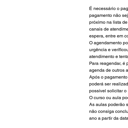
É necessário o pa
pagamento não sej
próximo na lista de
canais de atendimen
espera, entre em c
O agendamento pod
urgência e verific
atendimento e tent
Para reagendar, é 
agenda de outros a
Após o pagamento d
poderá ser realiza
possível solicitar 
O curso ou aula po
As aulas poderão 
não consiga conclu
ano a partir da da