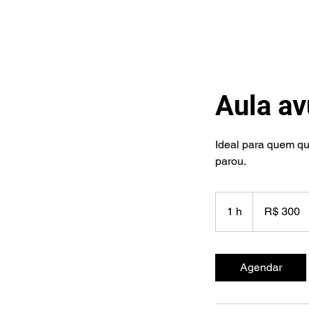
Aula av
Ideal para quem qu
parou.
300
Reais
1 h
1
R$ 300
brasileiros
Agendar