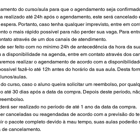
gamento do curso/aula para que o agendamento seja confirmad
a realizado até 24h após o agendamento, este será cancelado 
 espera. Portanto, caso tenha qualquer imprevisto, entre em con
to o mais rápido possível para não perder sua vaga. Para entra
ontato através de um dos canais de atendimento.
e ser feito com no mínimo 24h de antecedência da hora da su
ou a disponibilidade na agenda, entre em contato através dos ca
aremos realizar o agendamento de acordo com a disponibilidad
possível fazê-lo até 12h antes do horário da sua aula. Desta fo
lunos/aulas.
o curso, caso o aluno queira solicitar um reembolso, por qualq
do até 30 dias após a data da compra. Depois deste período, nã
o reembolso.
derá ser realizado no período de até 1 ano da data da compra.
ser canceladas ou reagendadas de acordo com a previsão do t
ir o pacote completo devido à mau tempo, suas aulas poderão s
ta de cancelamento.