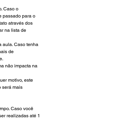
o. Caso o
e passado para o
tato através dos
r na lista de
a aula. Caso tenha
nais de
e.
rma não impacta na
uer motivo, este
o será mais
empo. Caso você
er realizadas até 1