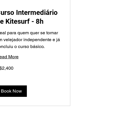
urso Intermediário
e Kitesurf - 8h
deal para quem quer se tornar
m velejador independente e já
oncluiu o curso básico.
ead More
400
$2,400
zilian
ls
Book Now