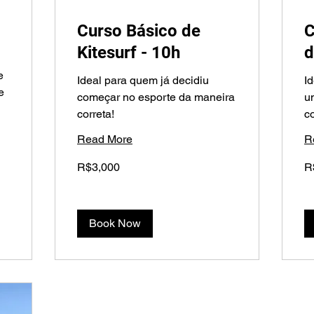
Curso Básico de
C
Kitesurf - 10h
d
e
Ideal para quem já decidiu
I
e
começar no esporte da maneira
u
correta!
c
Read More
R
3,000
2,
R$3,000
R
Brazilian
Bra
reals
rea
Book Now