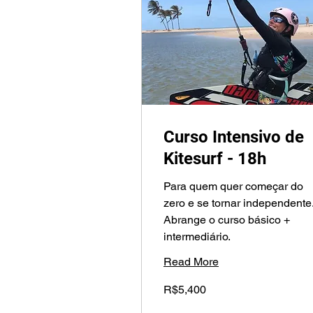
Curso Intensivo de
Kitesurf - 18h
Para quem quer começar do
zero e se tornar independente
Abrange o curso básico +
intermediário.
Read More
5,400
R$5,400
Brazilian
reals