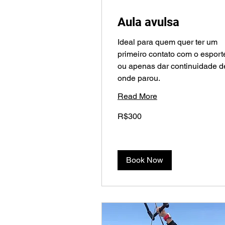
Aula avulsa
Ideal para quem quer ter um
primeiro contato com o esport
ou apenas dar continuidade d
onde parou.
Read More
300
R$300
Brazilian
reals
Book Now